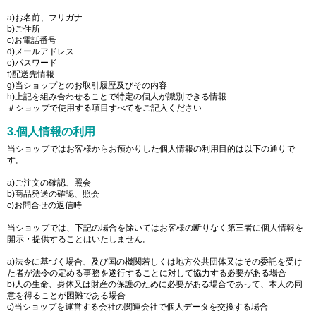
a)お名前、フリガナ
b)ご住所
c)お電話番号
d)メールアドレス
e)パスワード
f)配送先情報
g)当ショップとのお取引履歴及びその内容
h)上記を組み合わせることで特定の個人が識別できる情報
＃ショップで使用する項目すべてをご記入ください
3.個人情報の利用
当ショップではお客様からお預かりした個人情報の利用目的は以下の通りで
す。
a)ご注文の確認、照会
b)商品発送の確認、照会
c)お問合せの返信時
当ショップでは、下記の場合を除いてはお客様の断りなく第三者に個人情報を
開示・提供することはいたしません。
a)法令に基づく場合、及び国の機関若しくは地方公共団体又はその委託を受け
た者が法令の定める事務を遂行することに対して協力する必要がある場合
b)人の生命、身体又は財産の保護のために必要がある場合であって、本人の同
意を得ることが困難である場合
c)当ショップを運営する会社の関連会社で個人データを交換する場合