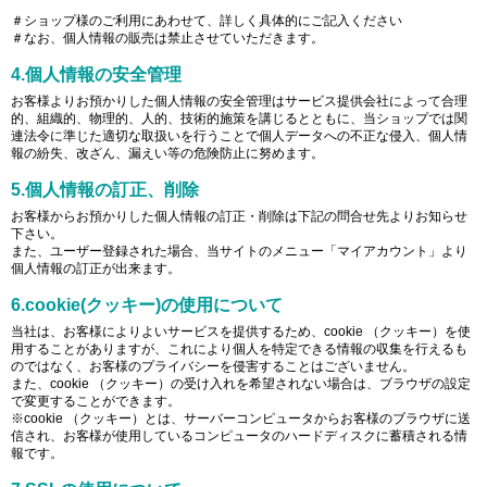
＃ショップ様のご利用にあわせて、詳しく具体的にご記入ください
＃なお、個人情報の販売は禁止させていただきます。
4.個人情報の安全管理
お客様よりお預かりした個人情報の安全管理はサービス提供会社によって合理
的、組織的、物理的、人的、技術的施策を講じるとともに、当ショップでは関
連法令に準じた適切な取扱いを行うことで個人データへの不正な侵入、個人情
報の紛失、改ざん、漏えい等の危険防止に努めます。
5.個人情報の訂正、削除
お客様からお預かりした個人情報の訂正・削除は下記の問合せ先よりお知らせ
下さい。
また、ユーザー登録された場合、当サイトのメニュー「マイアカウント」より
個人情報の訂正が出来ます。
6.cookie(クッキー)の使用について
当社は、お客様によりよいサービスを提供するため、cookie （クッキー）を使
用することがありますが、これにより個人を特定できる情報の収集を行えるも
のではなく、お客様のプライバシーを侵害することはございません。
また、cookie （クッキー）の受け入れを希望されない場合は、ブラウザの設定
で変更することができます。
※cookie （クッキー）とは、サーバーコンピュータからお客様のブラウザに送
信され、お客様が使用しているコンピュータのハードディスクに蓄積される情
報です。