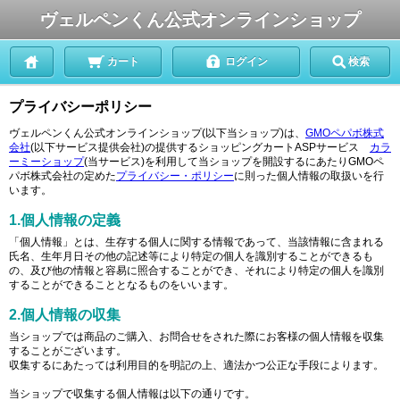
ヴェルペンくん公式オンラインショップ
カート
ログイン
検索
プライバシーポリシー
ヴェルペンくん公式オンラインショップ(以下当ショップ)は、
GMOペパボ株式
会社
(以下サービス提供会社)の提供するショッピングカートASPサービス
カラ
ーミーショップ
(当サービス)を利用して当ショップを開設するにあたりGMOペ
パボ株式会社の定めた
プライバシー・ポリシー
に則った個人情報の取扱いを行
います。
1.個人情報の定義
「個人情報」とは、生存する個人に関する情報であって、当該情報に含まれる
氏名、生年月日その他の記述等により特定の個人を識別することができるも
の、及び他の情報と容易に照合することができ、それにより特定の個人を識別
することができることとなるものをいいます。
2.個人情報の収集
当ショップでは商品のご購入、お問合せをされた際にお客様の個人情報を収集
することがございます。
収集するにあたっては利用目的を明記の上、適法かつ公正な手段によります。
当ショップで収集する個人情報は以下の通りです。